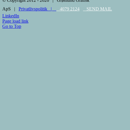
© Copyright 2012 -
2026 | Grønlund Grafisk
ApS |
Privatlivspolitik |
4079 2124
SEND MAIL
LinkedIn
Page load link
Go to Top