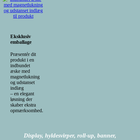
Eksklusiv
emballage
Præsentér dit
produkt i en
indbundet
æske med
magnetlukning
og udstanset
indlæg
– en elegant
løsning der
skaber ekstra
opmærksomhed.
Display, hyldesvirper,
roll-up, banner,