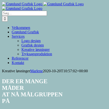
Skip
to
content
Søg
efter:
Velkommen
Grønlund Grafisk
Services
Logo design
Grafisk design
Kreative løsninger
Tryksagsproduktion
Referencer
Kontakt
Kreative løsninger
Marlene
2020-10-20T10:57:02+00:00
DER ER MANGE
MÅDER
AT NÅ MÅLGRUPPEN
PÅ