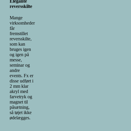
Elegante
reversskilte
Mange
virksomheder
får
fremstillet
reversskilte,
som kan
bruges igen
og igen på
messe,
seminar og
andre
events. Fx er
disse udført i
2 mm klar
akryl med
farvetryk og
magnet til
påsætning,
så tøjet ikke
ødelægges.