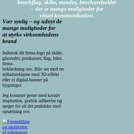
beachflag, skilte, standee, brochureholder
– der er mange muligheder for
visuel
kommunikation.
Vær synlig – og udnyt de
mange muligheder for
at styrke virksomhedens
brand
Indtænk dit firma-logo på skilte,
glasruder, postkasser, flag, biler,
firma-
beklædning osv. Bliv set med en
stilladsreklame med 3D-effekt
eller et digital-banner på
bygninger.
Jeg kommer gerne med kreativ
inspiration, grafisk udførelse og
sørger for alt det praktiske med
opsætning osv.