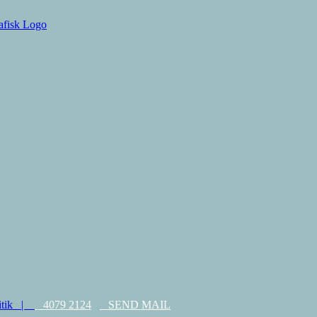
litik |
4079 2124
SEND MAIL