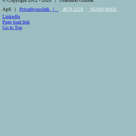
© Copyright 2012 -
2026 | Grønlund Grafisk
ApS |
Privatlivspolitik |
4079 2124
SEND MAIL
LinkedIn
Page load link
Go to Top